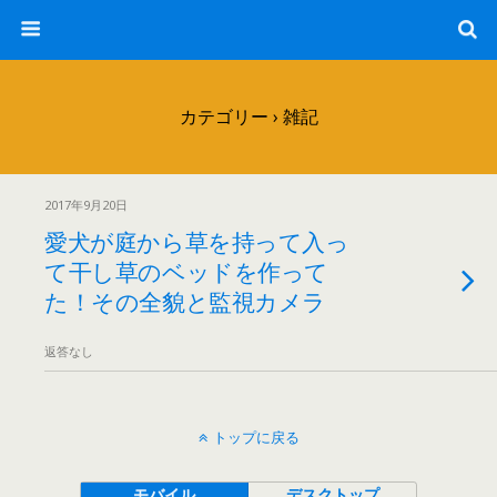
カテゴリー ›
雑記
2017年9月20日
愛犬が庭から草を持って入っ
て干し草のベッドを作って
た！その全貌と監視カメラ
返答なし
トップに戻る
モバイル
デスクトップ