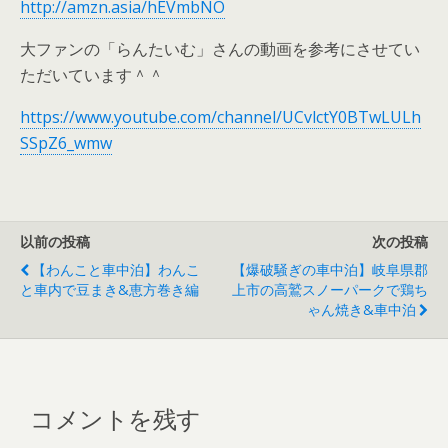
http://amzn.asia/hEVmbNO
大ファンの「らんたいむ」さんの動画を参考にさせてい
ただいています＾＾
https://www.youtube.com/channel/UCvlctY0BTwLULh
SSpZ6_wmw
以前の投稿
次の投稿
【わんこと車中泊】わんこ
【爆破騒ぎの車中泊】岐阜県郡
と車内で豆まき&恵方巻き編
上市の高鷲スノーパークで鶏ち
ゃん焼き&車中泊
コメントを残す