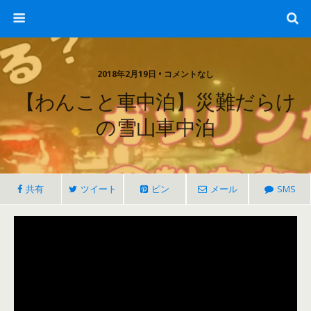
2018年2月19日 • コメントなし
【わんこと車中泊】災難だらけ
の雪山車中泊
共有
ツイート
ピン
メール
SMS