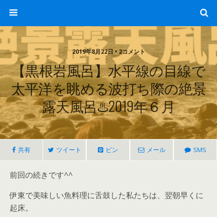
2019年8月22日 • 2コメント
【黒根岩風呂】水平線の目線で
太平洋を眺める波打ち際の絶景
露天風呂♨️2019年６月
共有
ツイート
ピン
メール
SMS
前回の続きです^^
伊東で美味しい魚料理に舌鼓した私たちは、翌朝早くに
起床。