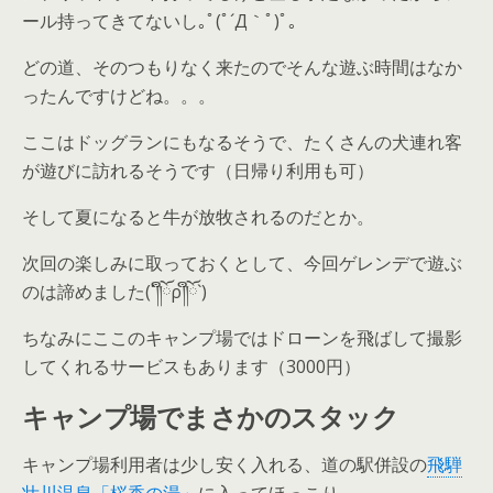
ール持ってきてないし｡ﾟ(ﾟ
´Д
｀ﾟ)ﾟ｡
どの道、そのつもりなく来たのでそんな遊ぶ時間はなか
ったんですけどね。。。
ここはドッグランにもなるそうで、たくさんの犬連れ客
が遊びに訪れるそうです（日帰り利用も可）
そして夏になると牛が放牧されるのだとか。
次回の楽しみに取っておくとして、今回ゲレンデで遊ぶ
のは諦めました(
´
༎
ོ
ρ
༎
ོ
`
)
ちなみにここのキャンプ場ではドローンを飛ばして撮影
してくれるサービスもあります（
3000
円）
キャンプ場でまさかのスタック
キャンプ場利用者は少し安く入れる、道の駅併設の
飛騨