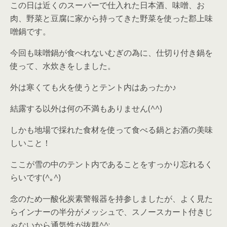
この日は近くのスーパーで仕入れた日本酒、味噌、お
肉、野菜と豆腐に家から持ってきた野菜を使った郡上味
噌鍋です。
今回も味噌鍋が食べれないむぎの為に、仕切り付き鍋を
使って、水炊きをしました。
外は寒くても火を使うとテント内はあったか♪
結露する以外は何の不満もありません(
^^
)
しかも地場で採れた食材を使って食べる鍋とお酒の美味
しいこと！
ここが雪の中のテント内であることをすっかり忘れるく
らいです(
^
｡
^
)
念のため一酸化炭素警報器を持参しましたが、よく見た
らインナーの半分がメッシュで、スノースカート付きじ
ゃないから通気性が抜群^^;