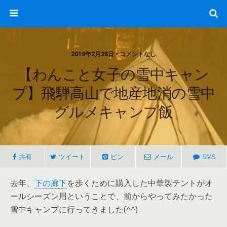
2019年2月28日 • コメントなし
【わんこと女子の雪中キャン
プ】飛騨高山で地産地消の雪中
グルメキャンプ飯
共有
ツイート
ピン
メール
SMS
去年、
下の廊下
を歩くために購入した中華製テントがオ
ールシーズン用ということで、前からやってみたかった
雪中キャンプに行ってきました(
^^
)