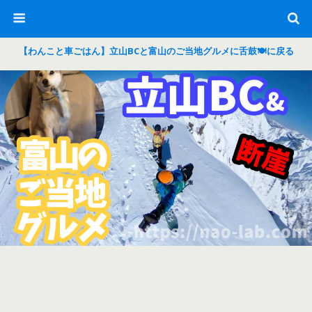
【わんこと車ごはん】立山BCと富山のご当地グルメに舌鼓🍽に戻る