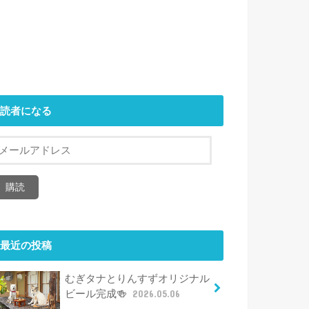
読者になる
メ
ー
ル
購読
ア
ド
レ
ス
最近の投稿
むぎタナとりんすずオリジナル
ビール完成🍻
2026.05.06