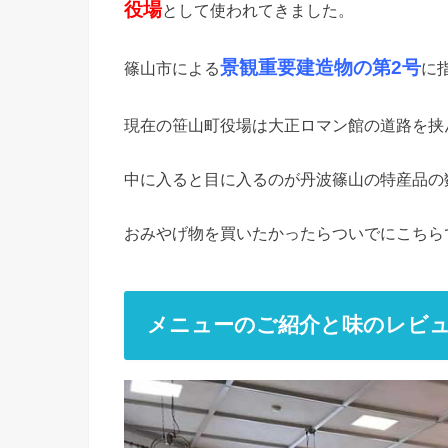
役場
として使われてきました。
景観重要建造物の第2号
篠山市による
に
現在の笹山町役場は大正ロマン館の道路を挟
中に入ると目に入るのが丹波篠山の特産品の
おみやげ物を買いたかったらついでにこちら
メニューのご紹介と味のレビ