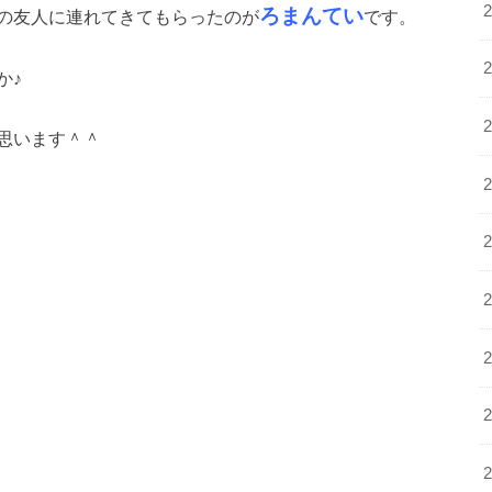
ろまんてい
の友人に連れてきてもらったのが
です。
か♪
思います＾＾